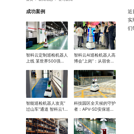
成功案例
近
实
们
智科云定制巡检机器人
智科云AI巡检机器人高
上线 某世界500强企
博会“上岗”：从宿舍到
业打造“智能巡检”消除
实验室，为高校安全跑
隐患，辅助生产管理
完“最后一公里”
智能巡检机器人攻克”
科技园区全天候的守护
过山车”通道 智科云1.8
者：APV-SD安保巡逻
米随坡升降 机器换人
机器人
打造安全生产新范例