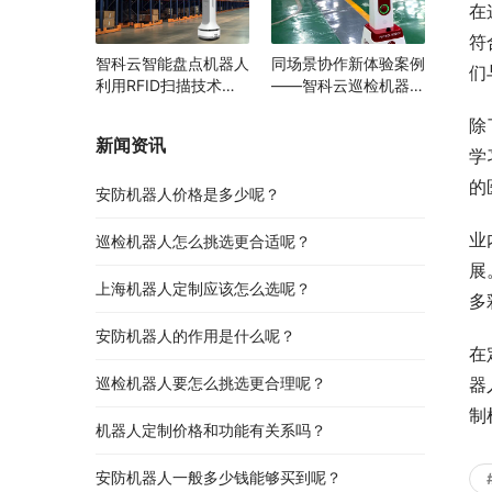
在
符
智科云智能盘点机器人
同场景协作新体验案例
们
利用RFID扫描技术助
——智科云巡检机器人
力多领域物资管理变革
与AGV携手提升智能园
除
区运行效率
新闻资讯
学
的
安防机器人价格是多少呢？
业
巡检机器人怎么挑选更合适呢？
展
上海机器人定制应该怎么选呢？
多
安防机器人的作用是什么呢？
在
巡检机器人要怎么挑选更合理呢？
器
制
机器人定制价格和功能有关系吗？
安防机器人一般多少钱能够买到呢？