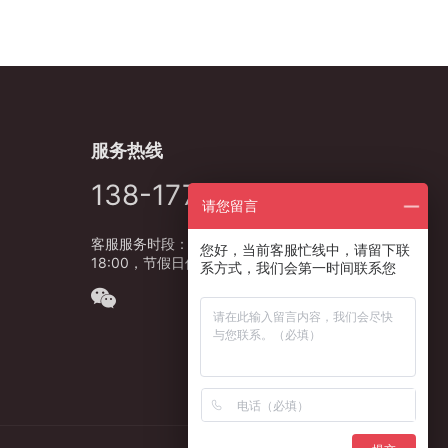
服务热线
138-1778-5627
请您留言
客服服务时段：周一至周五，9:00 -
您好，当前客服忙线中，请留下联
18:00，节假日休息
系方式，我们会第一时间联系您