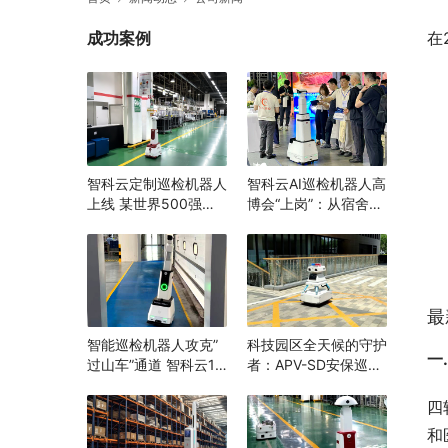
成功案例
在
智科云定制巡检机器人
智科云AI巡检机器人高
上线 某世界500强企
博会“上岗”：从宿舍到
业打造“智能巡检”消除
实验室，为高校安全跑
隐患，辅助生产管理
完“最后一公里”
最
智能巡检机器人攻克”
科技园区全天候的守护
一
过山车”通道 智科云1.8
者：APV-SD安保巡逻
米随坡升降 机器换人
机器人
打造安全生产新范例
四
和