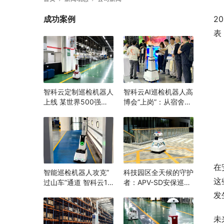
成功案例
2
表
智科云定制巡检机器人
智科云AI巡检机器人高
上线 某世界500强企
博会“上岗”：从宿舍到
业打造“智能巡检”消除
实验室，为高校安全跑
隐患，辅助生产管理
完“最后一公里”
在
智能巡检机器人攻克”
科技园区全天候的守护
这
过山车”通道 智科云1.8
者：APV-SD安保巡逻
米随坡升降 机器换人
机器人
发
打造安全生产新范例
未