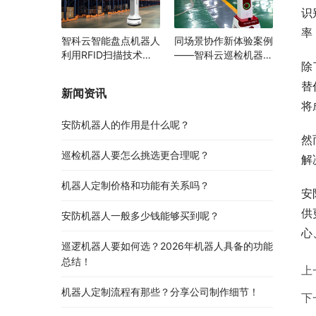
识
率
智科云智能盘点机器人
同场景协作新体验案例
利用RFID扫描技术助
——智科云巡检机器人
除
力多领域物资管理变革
与AGV携手提升智能园
区运行效率
替
新闻资讯
将
安防机器人的作用是什么呢？
然
巡检机器人要怎么挑选更合理呢？
解
机器人定制价格和功能有关系吗？
安
供
安防机器人一般多少钱能够买到呢？
心
巡逻机器人要如何选？2026年机器人具备的功能
总结！
上
机器人定制流程有那些？分享公司制作细节！
下