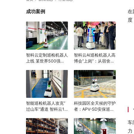
成功案例
在
度
智科云定制巡检机器人
智科云AI巡检机器人高
上线 某世界500强企
博会“上岗”：从宿舍到
业打造“智能巡检”消除
实验室，为高校安全跑
隐患，辅助生产管理
完“最后一公里”
智能巡检机器人攻克”
科技园区全天候的守护
过山车”通道 智科云1.8
者：APV-SD安保巡逻
米随坡升降 机器换人
机器人
打造安全生产新范例
车
力