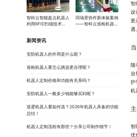
智
设
智科云智能盘点机器人
同场景协作新体验案例
更
利用RFID扫描技术助
——智科云巡检机器人
遇
力多领域物资管理变革
与AGV携手提升智能园
区运行效率
新闻资讯
当
安防机器人的作用是什么呢？
随
巡检机器人要怎么挑选更合理呢？
迫
机器人定制价格和功能有关系吗？
护
机
安防机器人一般多少钱能够买到呢？
巡逻机器人要如何选？2026年机器人具备的功能
主
总结！
智
机器人定制流程有那些？分享公司制作细节！
优