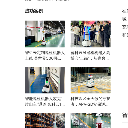
成功案例
在
域
充
和
智科云定制巡检机器人
智科云AI巡检机器人高
上线 某世界500强企
博会“上岗”：从宿舍到
业打造“智能巡检”消除
实验室，为高校安全跑
隐患，辅助生产管理
完“最后一公里”
智能巡检机器人攻克”
科技园区全天候的守护
过山车”通道 智科云1.8
者：APV-SD安保巡逻
米随坡升降 机器换人
机器人
智
打造安全生产新范例