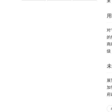
来
用
对
的
商
级
未
展
加
府