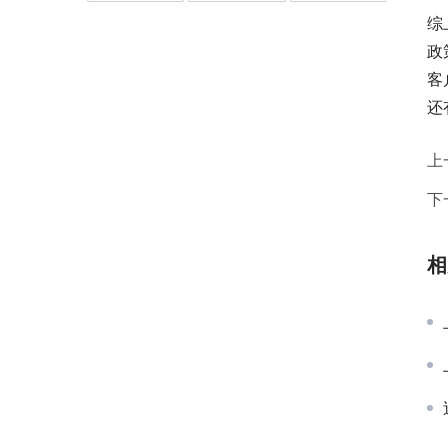
综
政
客
还
上
下
相