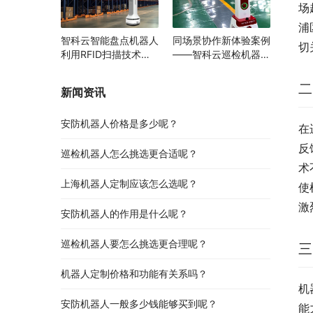
场
浦
智科云智能盘点机器人
同场景协作新体验案例
切
利用RFID扫描技术助
——智科云巡检机器人
力多领域物资管理变革
与AGV携手提升智能园
区运行效率
二
新闻资讯
安防机器人价格是多少呢？
在
反
巡检机器人怎么挑选更合适呢？
术
上海机器人定制应该怎么选呢？
使
激
安防机器人的作用是什么呢？
巡检机器人要怎么挑选更合理呢？
三
机器人定制价格和功能有关系吗？
机
安防机器人一般多少钱能够买到呢？
能