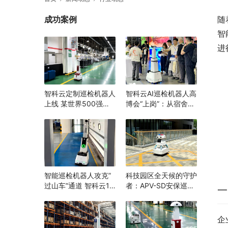
成功案例
随
智
进
智科云定制巡检机器人
智科云AI巡检机器人高
上线 某世界500强企
博会“上岗”：从宿舍到
业打造“智能巡检”消除
实验室，为高校安全跑
隐患，辅助生产管理
完“最后一公里”
智能巡检机器人攻克”
科技园区全天候的守护
过山车”通道 智科云1.8
者：APV-SD安保巡逻
一
米随坡升降 机器换人
机器人
打造安全生产新范例
企