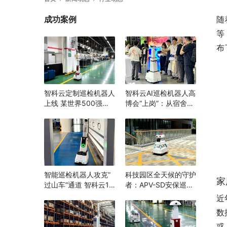
成功案例
随
等
布
智科云定制巡检机器人
智科云AI巡检机器人高
上线 某世界500强企
博会“上岗”：从宿舍到
业打造“智能巡检”消除
实验室，为高校安全跑
隐患，辅助生产管理
完“最后一公里”
智能巡检机器人攻克”
科技园区全天候的守护
家
过山车”通道 智科云1.8
者：APV-SD安保巡逻
米随坡升降 机器换人
机器人
近
打造安全生产新范例
数
惑