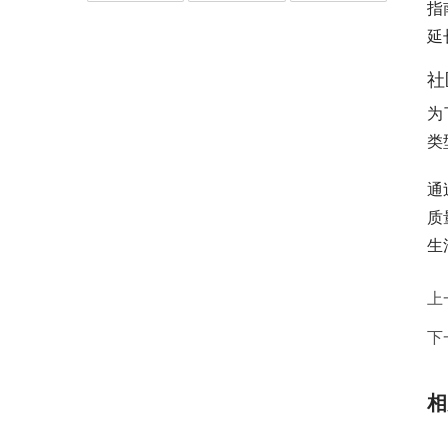
指
延
社
为
类
通
质
生
上
下
相