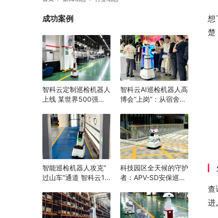
成功案例
想
楚
智科云定制巡检机器人
智科云AI巡检机器人高
上线 某世界500强企
博会“上岗”：从宿舍到
业打造“智能巡检”消除
实验室，为高校安全跑
隐患，辅助生产管理
完“最后一公里”
智能巡检机器人攻克”
科技园区全天候的守护
过山车”通道 智科云1.8
者：APV-SD安保巡逻
米随坡升降 机器换人
机器人
查
打造安全生产新范例
进