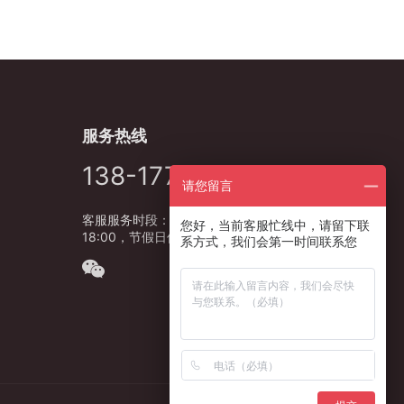
服务热线
138-1778-5627
请您留言
客服服务时段：周一至周五，9:00 -
您好，当前客服忙线中，请留下联
18:00，节假日休息
系方式，我们会第一时间联系您