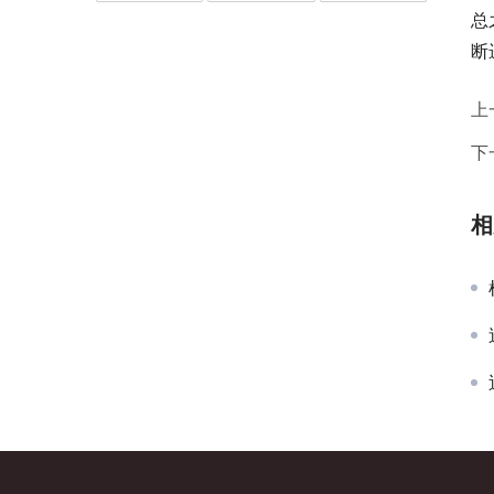
总
断
上
下
相