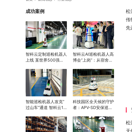
成功案例
松
传
先
智科云定制巡检机器人
智科云AI巡检机器人高
上线 某世界500强企
博会“上岗”：从宿舍到
业打造“智能巡检”消除
实验室，为高校安全跑
隐患，辅助生产管理
完“最后一公里”
智能巡检机器人攻克”
科技园区全天候的守护
过山车”通道 智科云1.8
者：APV-SD安保巡逻
米随坡升降 机器换人
机器人
打造安全生产新范例
松
天