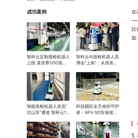
成功案例
在
—
比
如
智科云定制巡检机器人
智科云AI巡检机器人高
上线 某世界500强企
博会“上岗”：从宿舍到
业打造“智能巡检”消除
实验室，为高校安全跑
隐患，辅助生产管理
完“最后一公里”
智能巡检机器人攻克”
科技园区全天候的守护
过山车”通道 智科云1.8
者：APV-SD安保巡逻
米随坡升降 机器换人
机器人
打造安全生产新范例
1