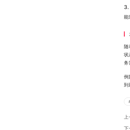
3
能
随
状
务
例
到
上
下