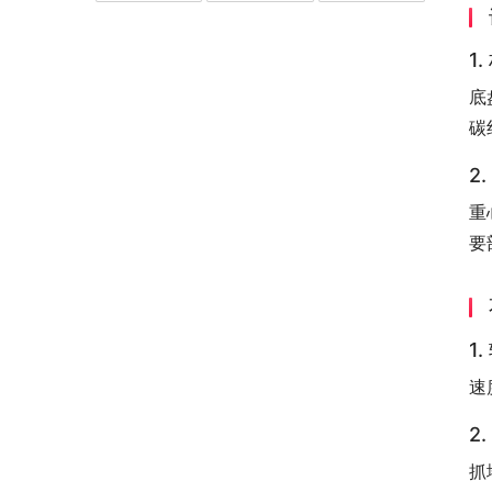
1
底
碳
2
重
要
1
速
2
抓