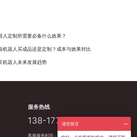
器人定制所需要必备什么效果？
检机器人买成品还是定制？成本与效果对比
宾机器人未来发展趋势
服务热线
138-1778-5627
请您留言
客服服务时段：周一至周五，9:00 -